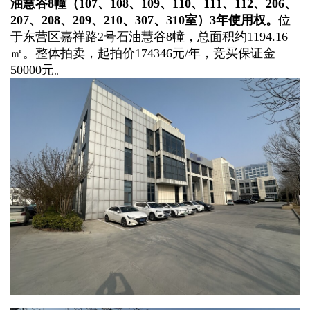
油慧谷8幢（107、108、109、110、111、112、206、
207、208、209、210、307、310室）3年使用权。
位
于东营区嘉祥路2号石油慧谷8幢，总面积约1194.16
㎡。整体拍卖，起拍价174346元/年，竞买保证金
50000元。