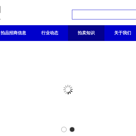
拍品招商信息
行业动态
拍卖知识
关于我们