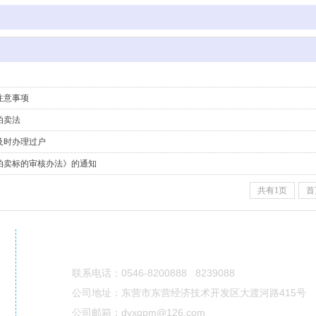
注意事项
拍卖法
及时办理过户
拍卖标的审核办法》的通知
共有1页
首
联系电话：0546-8200888 8239088
公司地址：东营市东营经济技术开发区大渡河路415号
公司邮箱：dyxqpm@126.com