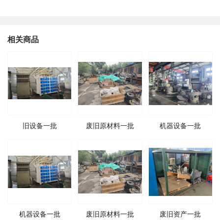
相关商品
旧设备一批
废旧原材料一批
机器设备一批
机器设备一批
废旧原材料一批
废旧资产一批