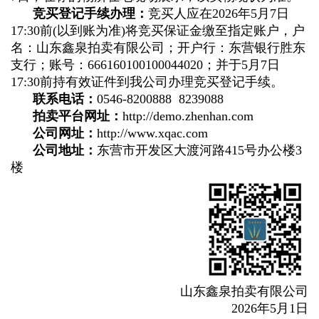
竞买登记手续办理：
竞买人应在2026年5月7日
17:30前(以到账为准)将竞买保证金缴至指定账户，户
名：山东鑫泉拍卖有限公司；开户行：东营银行胜东
支行；账号：666160100100044020；并于5月7日
17:30前持有效证件到我公司办理竞买登记手续。
联系电话：
0546-8200888 8239088
拍卖平台网址：
http://demo.zhenhan.com
公司网址：
http://www.xqac.com
公司地址：
东营市开发区大渡河路415号办公楼3
楼
山东鑫泉拍卖有限公司
2026年5月1日