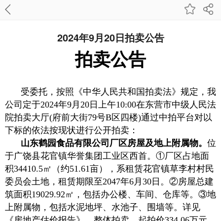
2024年9月20日拍卖公告
拍卖公告
受委托，按照《中华人民共和国拍卖法》规定，我
公司定于2024年9月20日上午10:00在东营市中级人民法
院拍卖大厅(府前大街79号B区四楼)通过中拍平台对以
下标的依法按现状进行公开拍卖：
山东鹤园食品有限公司厂区房屋及地上附属物。
位
于广饶县花官镇华誉集团工业区西首。①厂区占地面
积34410.5㎡（约51.61亩），系租赁花官镇草李村村民
委员会土地，租赁期限至2047年6月30日。②房屋总建
筑面积19029.92㎡，包括办公楼、车间、仓库等。③地
上附属物，包括水泥地坪、水池子、围墙等。详见
《房地产估价报告》。整体拍卖，起拍价334.06万元，